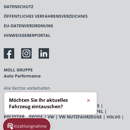
DATENSCHUTZ
ÖFFENTLICHES VERFAHRENSVERZEICHNIS
EU-DATENVERORDNUNG
HINWEISGEBERPORTAL
MOLL GRUPPE
Auto Performance
Alle Rechte vorbehalten
Möchten Sie Ihr aktuelles
Schließen
AUDI
|
BENTLEY
|
BYD
|
FERRARI
|
FLEXXDRIVE
|
Fahrzeug eintauschen?
LAMBORGHINI
|
LAND ROVER
|
MCLAREN
|
OPEL
|
POLESTAR
|
SKODA
|
VW
|
VW NUTZFAHRZEUGE
|
VOLVO
|
XPENG
Inzahlungnahme