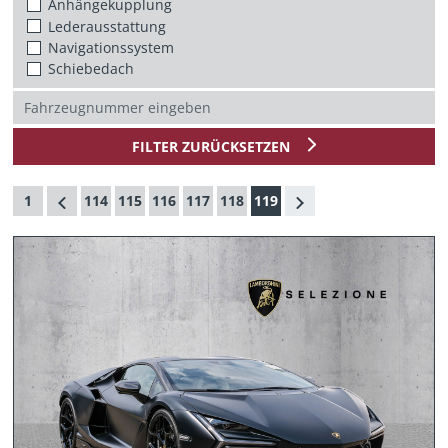
Anhängekupplung
Lederausstattung
Navigationssystem
Schiebedach
FILTER ZURÜCKSETZEN
1
114
115
116
117
118
119