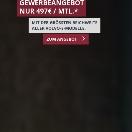
IN KAARST
DER NEUE BYD-MOLL-SHOWROOM
HAT AN DER KÖNIGSBERGER
STRASSE
IN KAARST SEINE TÜREN
GEÖFFNET.
MEHR