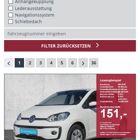
Anhängekupplung
Lederausstattung
Navigationssystem
Schiebedach
FILTER ZURÜCKSETZEN
1
2
3
4
5
6
36