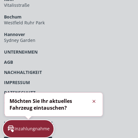
Vitalisstraße
Bochum
Westfield Ruhr Park
Hannover
Sydney Garden
UNTERNEHMEN
AGB
NACHHALTIGKEIT
IMPRESSUM
DATENSCHUTZ
Möchten Sie Ihr aktuelles
ÖFFENTLICHES VERFAHRENSVERZEICHNIS
Schließen
Fahrzeug eintauschen?
EU-DATENVERORDNUNG
HINWEISGEBERPORTAL
Inzahlungnahme