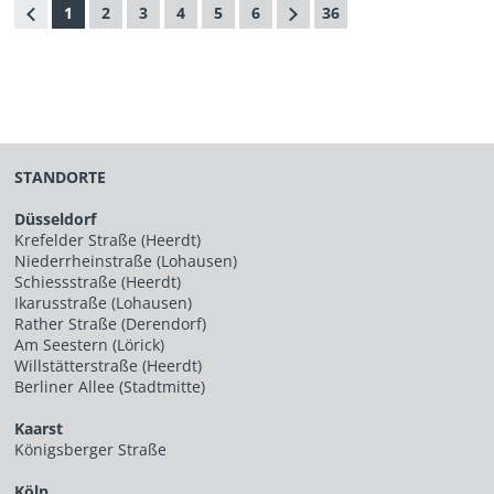
1
2
3
4
5
6
36
STANDORTE
Düsseldorf
Krefelder Straße (Heerdt)
Niederrheinstraße (Lohausen)
Schiessstraße (Heerdt)
Ikarusstraße (Lohausen)
Rather Straße (Derendorf)
Am Seestern (Lörick)
Willstätterstraße (Heerdt)
Berliner Allee (Stadtmitte)
Kaarst
Königsberger Straße
Köln