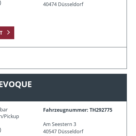
)
40474 Düsseldorf
T
 EVOQUE
erbar
Fahrzeugnummer: TH292775
n/Pickup
Am Seestern 3
)
40547 Düsseldorf