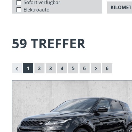
Sofort verfügbar
Elektroauto
59 TREFFER
1
2
3
4
5
6
6