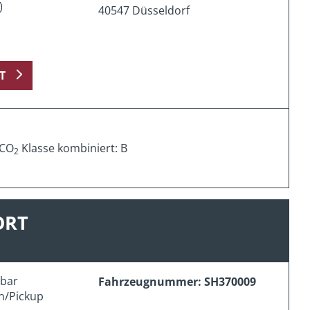
)
40547 Düsseldorf
T
 CO
Klasse kombiniert: B
2
ORT
erbar
Fahrzeugnummer: SH370009
n/Pickup