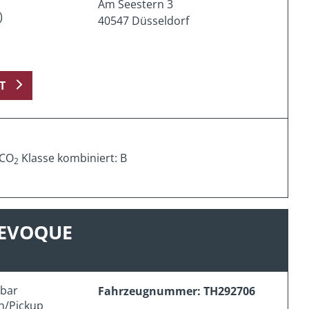
Am Seestern 3
)
40547 Düsseldorf
T
 CO
Klasse kombiniert: B
2
 EVOQUE
erbar
Fahrzeugnummer: TH292706
n/Pickup