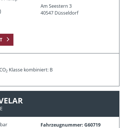
Am Seestern 3
)
40547 Düsseldorf
T
 CO
Klasse kombiniert: B
2
VELAR
SE
erbar
Fahrzeugnummer: G60719