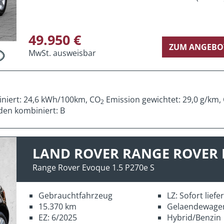
49.950 €
ZUM ANGEBO
MwSt. ausweisbar
iniert: 24,6 kWh/100km, CO
Emission gewichtet: 29,0 g/km,
2
den kombiniert: B
LAND ROVER RANGE ROVER
Range Rover Evoque 1.5 P270e S
Gebrauchtfahrzeug
LZ: Sofort lief
15.370 km
Gelaendewage
EZ: 6/2025
Hybrid/Benzin