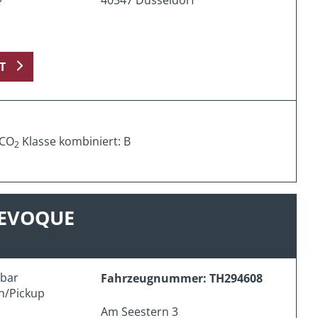
T
 CO
Klasse kombiniert: B
2
 EVOQUE
erbar
Fahrzeugnummer: TH294608
n/Pickup
Am Seestern 3