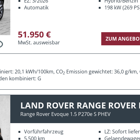
EZ: 3/2026
Hybrid/Benzin
Automatik
198 kW (269 PS
51.950 €
ZUM ANGEBO
MwSt. ausweisbar
iniert: 20,1 kWh/100km, CO
Emission gewichtet: 36,0 g/km,
2
den kombiniert: G
LAND ROVER RANGE ROVER
Range Rover Evoque 1.5 P270e S PHEV
Vorführfahrzeug
LZ: Sofort lief
5.500 km
Gelaendewage