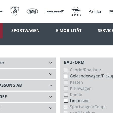
SPORTWAGEN
E-MOBILITÄT
SERVIC
BAUFORM
Cabrio/Roadster
Gelaendewagen/Picku
Kasten
Kleinwagen
Kombi
Limousine
Sportwagen/Coupe
Van/Kleinbus