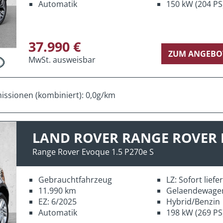
Automatik
150 kW (204 PS
37.990 €
ZUM ANGEBO
MwSt. ausweisbar
ssionen (kombiniert): 0,0g/km
LAND ROVER RANGE ROVER
Range Rover Evoque 1.5 P270e S
Gebrauchtfahrzeug
LZ: Sofort lief
11.990 km
Gelaendewage
EZ: 6/2025
Hybrid/Benzin
Automatik
198 kW (269 PS