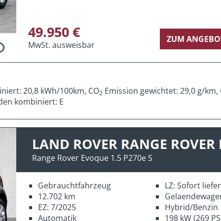
49.950 €
ZUM ANGEBO
MwSt. ausweisbar
iniert: 20,8 kWh/100km, CO
Emission gewichtet: 29,0 g/km,
2
den kombiniert: E
LAND ROVER RANGE ROVER
Range Rover Evoque 1.5 P270e S
Gebrauchtfahrzeug
LZ: Sofort lief
12.702 km
Gelaendewage
EZ: 7/2025
Hybrid/Benzin
Automatik
198 kW (269 PS