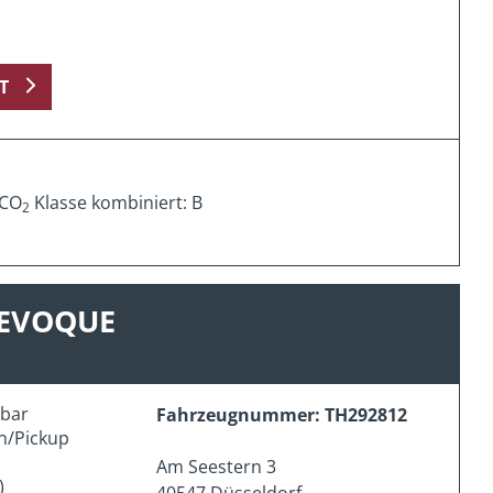
T
 CO
Klasse kombiniert: B
2
 EVOQUE
erbar
Fahrzeugnummer: TH292812
n/Pickup
Am Seestern 3
)
40547 Düsseldorf