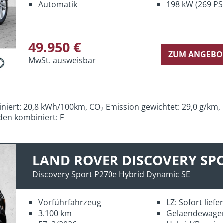
Automatik
198 kW (269 PS
49.950 €
ZUM ANGEBO
MwSt. ausweisbar
iniert: 20,8 kWh/100km, CO
Emission gewichtet: 29,0 g/km,
2
den kombiniert: F
LAND ROVER DISCOVERY SP
Discovery Sport P270e Hybrid Dynamic SE
Vorführfahrzeug
LZ: Sofort lief
3.100 km
Gelaendewage