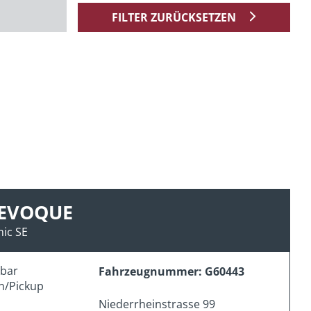
FILTER ZURÜCKSETZEN
 EVOQUE
ic SE
erbar
Fahrzeugnummer: G60443
n/Pickup
Niederrheinstrasse 99