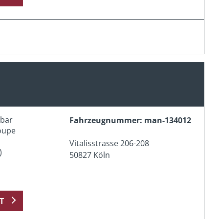
erbar
Fahrzeugnummer: man-134012
oupe
Vitalisstrasse 206-208
)
50827 Köln
T