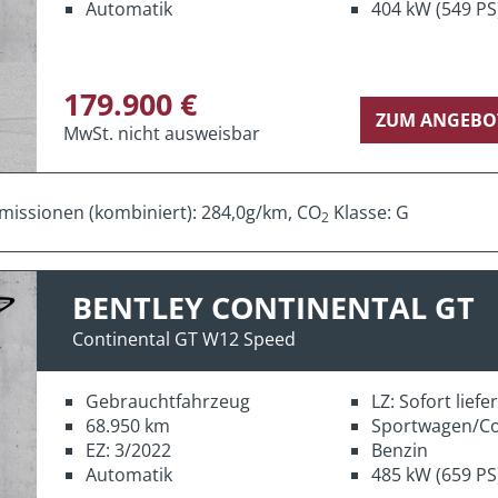
Automatik
404 kW (549 PS
179.900 €
ZUM ANGEBO
MwSt. nicht ausweisbar
missionen (kombiniert): 284,0g/km, CO
Klasse: G
2
BENTLEY CONTINENTAL GT
Continental GT W12 Speed
Gebrauchtfahrzeug
LZ: Sofort lief
68.950 km
Sportwagen/C
EZ: 3/2022
Benzin
Automatik
485 kW (659 PS