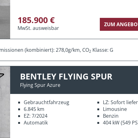
185.900 €
ZUM ANGEBO
MwSt. ausweisbar
missionen (kombiniert): 278,0g/km, CO
Klasse: G
2
BENTLEY FLYING SPUR
Flying Spur Azure
Gebrauchtfahrzeug
LZ: Sofort lief
6.845 km
Limousine
EZ: 7/2024
Benzin
Automatik
404 kW (549 PS