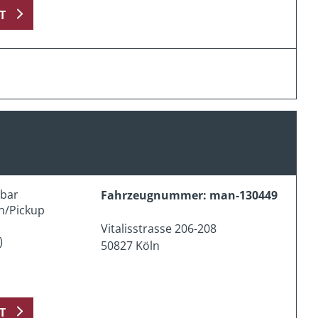
T
erbar
Fahrzeugnummer: man-130449
n/Pickup
Vitalisstrasse 206-208
)
50827 Köln
T