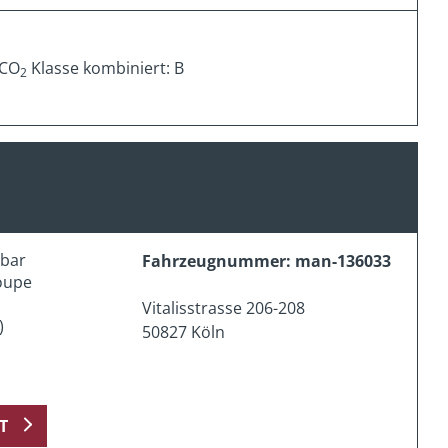
 CO
Klasse kombiniert: B
2
erbar
Fahrzeugnummer: man-136033
oupe
Vitalisstrasse 206-208
)
50827 Köln
T