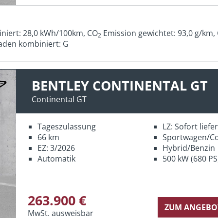
iniert: 28,0 kWh/100km, CO
Emission gewichtet: 93,0 g/km,
2
aden kombiniert: G
BENTLEY CONTINENTAL GT
Continental GT
Tageszulassung
LZ: Sofort lief
66 km
Sportwagen/C
EZ: 3/2026
Hybrid/Benzin
Automatik
500 kW (680 PS
263.900 €
ZUM ANGEBO
MwSt. ausweisbar