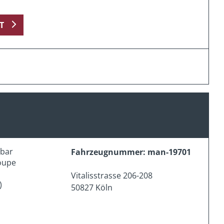
T
erbar
Fahrzeugnummer: man-19701
oupe
Vitalisstrasse 206-208
)
50827 Köln