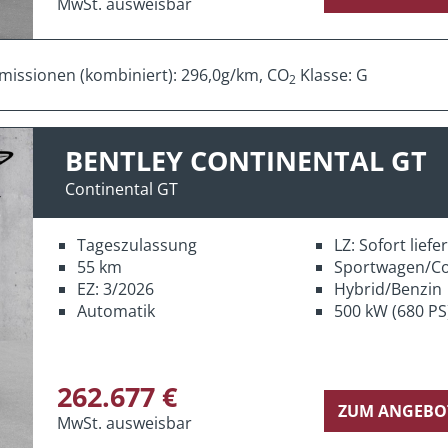
MwSt. ausweisbar
missionen (kombiniert): 296,0g/km, CO
Klasse: G
2
BENTLEY CONTINENTAL GT
Continental GT
Tageszulassung
LZ: Sofort lief
55 km
Sportwagen/C
EZ: 3/2026
Hybrid/Benzin
Automatik
500 kW (680 PS
262.677 €
ZUM ANGEBO
MwSt. ausweisbar