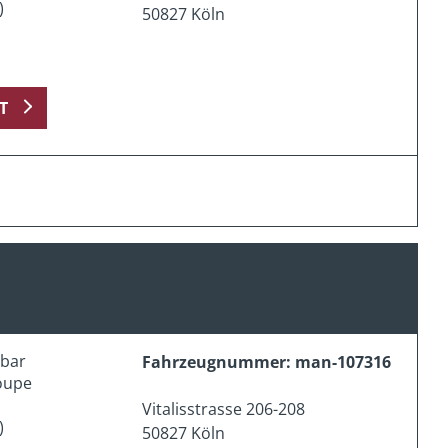
)
50827 Köln
T
erbar
Fahrzeugnummer: man-107316
oupe
Vitalisstrasse 206-208
)
50827 Köln