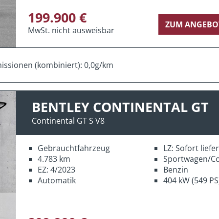
199.900 €
ZUM ANGEBO
MwSt. nicht ausweisbar
ssionen (kombiniert): 0,0g/km
BENTLEY CONTINENTAL GT
Continental GT S V8
Gebrauchtfahrzeug
LZ: Sofort lief
4.783 km
Sportwagen/C
EZ: 4/2023
Benzin
Automatik
404 kW (549 PS