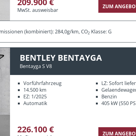
209.900 €
ZUM ANGEBO
MwSt. ausweisbar
missionen (kombiniert): 284,0g/km, CO
Klasse: G
2
BENTLEY BENTAYGA
Bentayga S V8
Vorführfahrzeug
LZ: Sofort lief
14.500 km
Gelaendewage
EZ: 1/2025
Benzin
Automatik
405 kW (550 PS
226.100 €
ZUM ANGEBO