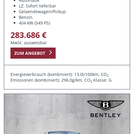
Automatik
LZ: Sofort lieferbar
Gelaendewagen/Pickup
Benzin
404 kW (549 PS)
283.686 €
MwSt. ausweisbar
ZUM ANGEBOT
Energieverbrauch (kombiniert): 13,0l/100km, CO
2
Emissionen (kombiniert): 296,0g/km, CO
Klasse: G
2