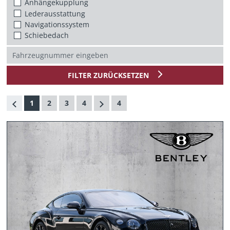
Anhängekupplung
Lederausstattung
Navigationssystem
Schiebedach
FILTER ZURÜCKSETZEN
1
2
3
4
4