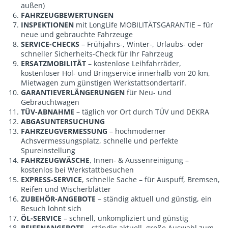
außen)
FAHRZEUGBEWERTUNGEN
INSPEKTIONEN
mit LongLife MOBILITÄTSGARANTIE – für
neue und gebrauchte Fahrzeuge
SERVICE-CHECKS
– Frühjahrs-, Winter-, Urlaubs- oder
schneller Sicherheits-Check für Ihr Fahrzeug
ERSATZMOBILITÄT
– kostenlose Leihfahrräder,
kostenloser Hol- und Bringservice innerhalb von 20 km,
Mietwagen zum günstigen Werkstattsondertarif.
GARANTIEVERLÄNGERUNGEN
für Neu- und
Gebrauchtwagen
TÜV-ABNAHME
– täglich vor Ort durch TÜV und DEKRA
ABGASUNTERSUCHUNG
FAHRZEUGVERMESSUNG
– hochmoderner
Achsvermessungsplatz, schnelle und perfekte
Spureinstellung
FAHRZEUGWÄSCHE
, Innen- & Aussenreinigung –
kostenlos bei Werkstattbesuchen
EXPRESS-SERVICE
, schnelle Sache – für Auspuff, Bremsen,
Reifen und Wischerblätter
ZUBEHÖR-ANGEBOTE
– ständig aktuell und günstig, ein
Besuch lohnt sich
ÖL-SERVICE
– schnell, unkompliziert und günstig
REIFENANGEBOTE
– ständig aktuell, große Auswahl zum