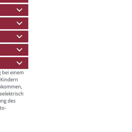
ug bei einem
 Kindern
einkommen,
eelektrisch
ung des
to-