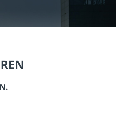
EREN
N.