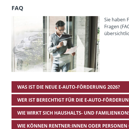
FAQ
Sie haben F
Fragen (FAQ
übersichtl
WAS IST DIE NEUE E-AUTO-FÖRDERUNG 2026?
WER IST BERECHTIGT FÜR DIE E-AUTO-FÖRDERU
WIE WIRKT SICH HAUSHALTS- UND FAMILIENKON
WIE KÖNNEN RENTNER:INNEN ODER PERSONEN 