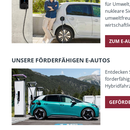
für Umwelt
nukleare Si
umweltfreun
wirtschaftl
ZUM E-
UNSERE FÖRDERFÄHIGEN E-AUTOS
Entdecken 
förderfähi
Hybridfahr
GEFÖRDE