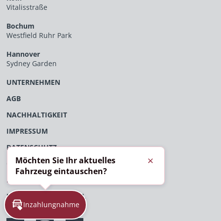
Vitalisstraße
Bochum
Westfield Ruhr Park
Hannover
Sydney Garden
UNTERNEHMEN
AGB
NACHHALTIGKEIT
IMPRESSUM
DATENSCHUTZ
Möchten Sie Ihr aktuelles
ÖFFENTLICHES VERFAHRENSVERZEICHNIS
Schließen
Fahrzeug eintauschen?
EU-DATENVERORDNUNG
HINWEISGEBERPORTAL
Inzahlungnahme