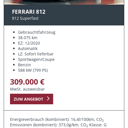
FERRARI 812
812 Superfast
Gebrauchtfahrzeug
38.075 km
EZ: 12/2020
Automatik
LZ: Sofort lieferbar
Sportwagen/Coupe
Benzin
588 kW (799 PS)
309.000 €
MwSt. ausweisbar
ZUM ANGEBOT
Energieverbrauch (kombiniert): 16,4l/100km, CO
2
Emissionen (kombiniert): 373,0g/km, CO
Klasse: G
2