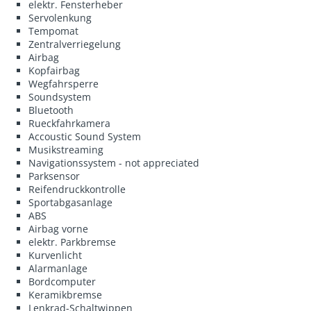
elektr. Fensterheber
Servolenkung
Tempomat
Zentralverriegelung
Airbag
Kopfairbag
Wegfahrsperre
Soundsystem
Bluetooth
Rueckfahrkamera
Accoustic Sound System
Musikstreaming
Navigationssystem - not appreciated
Parksensor
Reifendruckkontrolle
Sportabgasanlage
ABS
Airbag vorne
elektr. Parkbremse
Kurvenlicht
Alarmanlage
Bordcomputer
Keramikbremse
Lenkrad-Schaltwippen