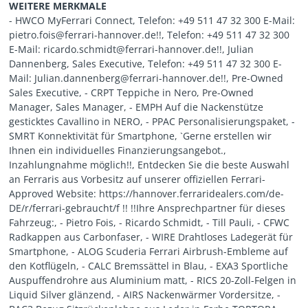
WEITERE MERKMALE
- HWCO MyFerrari Connect, Telefon: +49 511 47 32 300 E-Mail:
pietro.fois@ferrari-hannover.de!!, Telefon: +49 511 47 32 300
E-Mail: ricardo.schmidt@ferrari-hannover.de!!, Julian
Dannenberg, Sales Executive, Telefon: +49 511 47 32 300 E-
Mail: Julian.dannenberg@ferrari-hannover.de!!, Pre-Owned
Sales Executive, - CRPT Teppiche in Nero, Pre-Owned
Manager, Sales Manager, - EMPH Auf die Nackenstütze
gesticktes Cavallino in NERO, - PPAC Personalisierungspaket, -
SMRT Konnektivität für Smartphone, `Gerne erstellen wir
Ihnen ein individuelles Finanzierungsangebot.,
Inzahlungnahme möglich!!, Entdecken Sie die beste Auswahl
an Ferraris aus Vorbesitz auf unserer offiziellen Ferrari-
Approved Website: https://hannover.ferraridealers.com/de-
DE/r/ferrari-gebraucht/f !! !!Ihre Ansprechpartner für dieses
Fahrzeug:, - Pietro Fois, - Ricardo Schmidt, - Till Pauli, - CFWC
Radkappen aus Carbonfaser, - WIRE Drahtloses Ladegerät für
Smartphone, - ALOG Scuderia Ferrari Airbrush-Embleme auf
den Kotflügeln, - CALC Bremssättel in Blau, - EXA3 Sportliche
Auspuffendrohre aus Aluminium matt, - RICS 20-Zoll-Felgen in
Liquid Silver glänzend, - AIRS Nackenwärmer Vordersitze, -