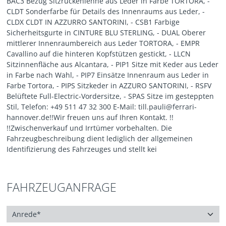
BAC3 Bezug Sitzrückenlehne aus Leder in Farbe TORTORA, -
CLDT Sonderfarbe für Details des Innenraums aus Leder, -
CLDX CLDT IN AZZURRO SANTORINI, - CSB1 Farbige
Sicherheitsgurte in CINTURE BLU STERLING, - DUAL Oberer
mittlerer Innenraumbereich aus Leder TORTORA, - EMPR
Cavallino auf die hinteren Kopfstützen gestickt, - LLCN
Sitzinnenfläche aus Alcantara, - PIP1 Sitze mit Keder aus Leder
in Farbe nach Wahl, - PIP7 Einsätze Innenraum aus Leder in
Farbe Tortora, - PIPS Sitzkeder in AZZURO SANTORINI, - RSFV
Belüftete Full-Electric-Vordersitze, - SPAS Sitze im gesteppten
Stil, Telefon: +49 511 47 32 300 E-Mail: till.pauli@ferrari-
hannover.de!!Wir freuen uns auf Ihren Kontakt. !!
!!Zwischenverkauf und Irrtümer vorbehalten. Die
Fahrzeugbeschreibung dient lediglich der allgemeinen
Identifizierung des Fahrzeuges und stellt kei
FAHRZEUGANFRAGE