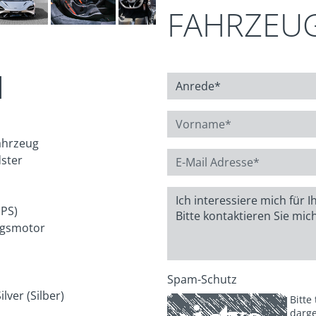
FAHRZEU
N
ahrzeug
ster
 PS)
gsmotor
Spam-Schutz
lver (Silber)
Bitte
darge