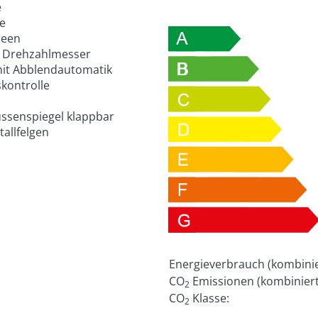
e
e
reen
 Drehzahlmesser
mit Abblendautomatik
kontrolle
ussenspiegel klappbar
allfelgen
Energieverbrauch (kombinie
CO
Emissionen (kombiniert
2
CO
Klasse:
2