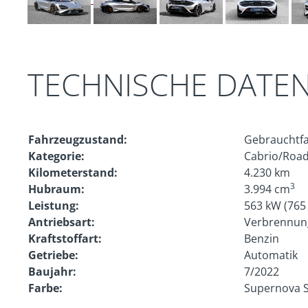
TECHNISCHE DATE
Fahrzeugzustand:
Gebrauchtf
Kategorie:
Cabrio/Road
Kilometerstand:
4.230 km
3
Hubraum:
3.994 cm
Leistung:
563 kW (765
Antriebsart:
Verbrennun
Kraftstoffart:
Benzin
Getriebe:
Automatik
Baujahr:
7/2022
Farbe:
Supernova Si