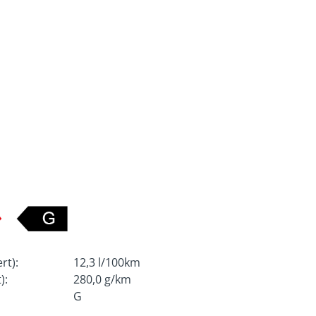
rt):
12,3 l/100km
):
280,0 g/km
G