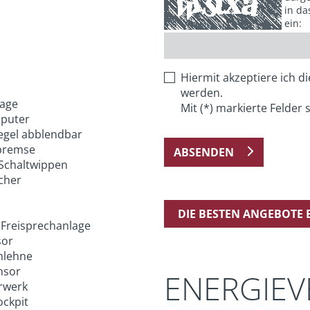
in da
ein:
Hiermit akzeptiere ich d
werden.
age
Mit (*) markierte Felder s
puter
egel abblendbar
bremse
ABSENDEN
Schaltwippen
cher
DIE BESTEN ANGEBOTE
 Freisprechanlage
sor
mlehne
nsor
ENERGIE
rwerk
ockpit