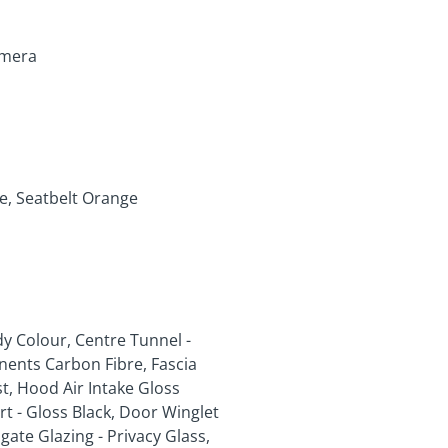
amera
e, Seatbelt Orange
dy Colour, Centre Tunnel -
nents Carbon Fibre, Fascia
st, Hood Air Intake Gloss
irt - Gloss Black, Door Winglet
lgate Glazing - Privacy Glass,