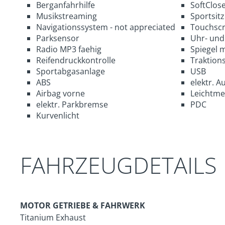
Berganfahrhilfe
SoftClos
Musikstreaming
Sportsitz
Navigationssystem - not appreciated
Touchsc
Parksensor
Uhr- und
Radio MP3 faehig
Spiegel 
Reifendruckkontrolle
Traktions
Sportabgasanlage
USB
ABS
elektr. A
Airbag vorne
Leichtmet
elektr. Parkbremse
PDC
Kurvenlicht
FAHRZEUGDETAILS
MOTOR GETRIEBE & FAHRWERK
Titanium Exhaust