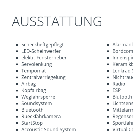
AUSSTATTUNG
Scheckheftgepflegt
Alarmanl
LED-Scheinwerfer
Bordcom
elektr. Fensterheber
Innenspi
Servolenkung
Keramik
Tempomat
Lenkrad-
Zentralverriegelung
Nichtrau
Airbag
Radio
Kopfairbag
ESP
Wegfahrsperre
Blutooth
Soundsystem
Lichtsen
Bluetooth
Mittelar
Rueckfahrkamera
Regense
StartStop
Sportfah
Accoustic Sound System
Virtual C