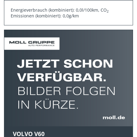
Energieverbrauch (kombiniert): 0,0l/100km, CO
2
Emissionen (kombiniert): 0,0g/km
VOLVO V60