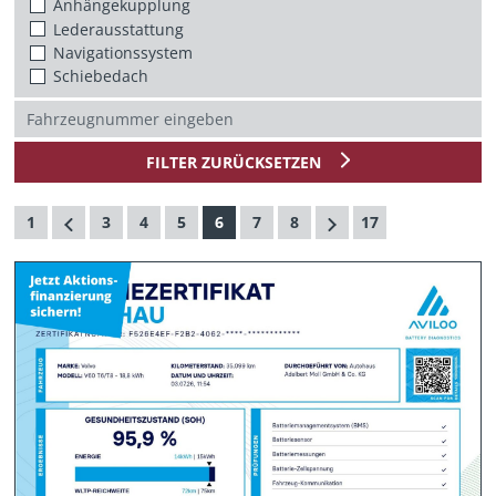
Anhängekupplung
Lederausstattung
Navigationssystem
Schiebedach
FILTER ZURÜCKSETZEN
1
3
4
5
6
7
8
17