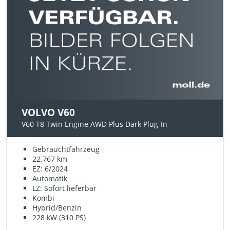
VOLVO V60
V60 T8 Twin Engine AWD Plus Dark Plug-In
Gebrauchtfahrzeug
22.767 km
EZ: 6/2024
Automatik
LZ: Sofort lieferbar
Kombi
Hybrid/Benzin
228 kW (310 PS)