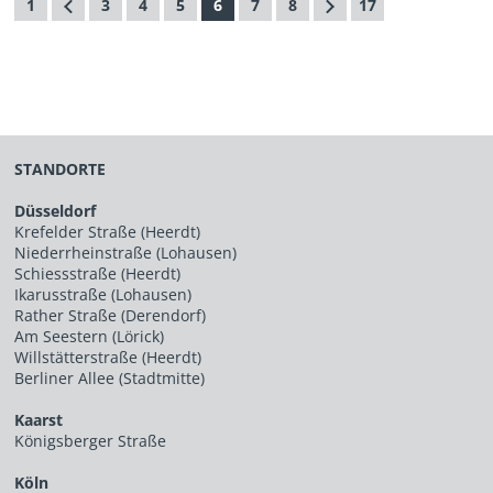
1
3
4
5
6
7
8
17
STANDORTE
Düsseldorf
Krefelder Straße (Heerdt)
Niederrheinstraße (Lohausen)
Schiessstraße (Heerdt)
Ikarusstraße (Lohausen)
Rather Straße (Derendorf)
Am Seestern (Lörick)
Willstätterstraße (Heerdt)
Berliner Allee (Stadtmitte)
Kaarst
Königsberger Straße
Köln