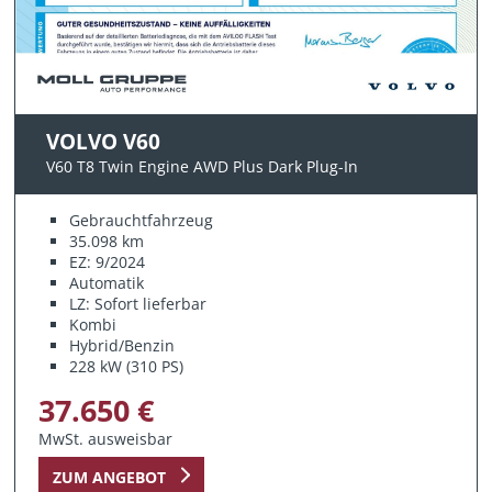
VOLVO V60
V60 T8 Twin Engine AWD Plus Dark Plug-In
Gebrauchtfahrzeug
35.098 km
EZ: 9/2024
Automatik
LZ: Sofort lieferbar
Kombi
Hybrid/Benzin
228 kW (310 PS)
37.650 €
MwSt. ausweisbar
ZUM ANGEBOT