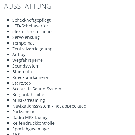
AUSSTATTUNG
Scheckheftgepflegt
LED-Scheinwerfer
elektr. Fensterheber
Servolenkung
Tempomat
Zentralverriegelung
Airbag
Wegfahrsperre
Soundsystem
Bluetooth
Rueckfahrkamera
StartStop
Accoustic Sound System
Berganfahrhilfe
Musikstreaming
Navigationssystem - not appreciated
Parksensor
Radio MP3 faehig
Reifendruckkontrolle
Sportabgasanlage
ABS