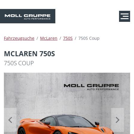
Fahrzeugsuche
McLaren
750S
750S Coup
MCLAREN 750S
750S COUP
Previous
Next