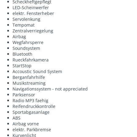
Scheckheftgepflegt
LED-Scheinwerfer
elektr. Fensterheber
Servolenkung
Tempomat
Zentralverriegelung
Airbag
Wegfahrsperre
Soundsystem
Bluetooth
Rueckfahrkamera
StartStop
Accoustic Sound System
Berganfahrhilfe
Musikstreaming
Navigationssystem - not appreciated
Parksensor
Radio MP3 faehig
Reifendruckkontrolle
Sportabgasanlage
ABS
Airbag vorne
elektr. Parkbremse
Kurvenlicht