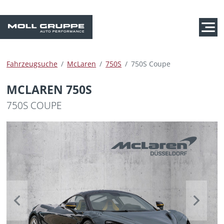
Fahrzeugsuche
McLaren
750S
750S Coupe
MCLAREN 750S
750S COUPE
Previous
Next