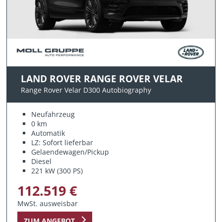
LAND ROVER RANGE ROVER VELAR
Range Rover Velar D300 Autobiography
Neufahrzeug
0 km
Automatik
LZ: Sofort lieferbar
Gelaendewagen/Pickup
Diesel
221 kW (300 PS)
112.519 €
MwSt. ausweisbar
ZUM ANGEBOT