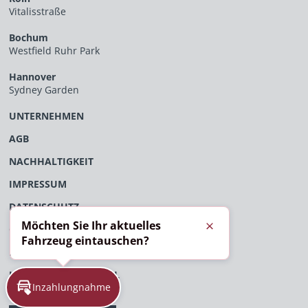
Vitalisstraße
Bochum
Westfield Ruhr Park
Hannover
Sydney Garden
UNTERNEHMEN
AGB
NACHHALTIGKEIT
IMPRESSUM
DATENSCHUTZ
Möchten Sie Ihr aktuelles
ÖFFENTLICHES VERFAHRENSVERZEICHNIS
Schließen
Fahrzeug eintauschen?
EU-DATENVERORDNUNG
HINWEISGEBERPORTAL
Inzahlungnahme