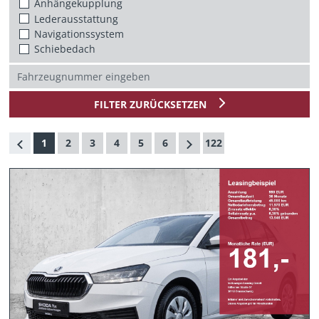
Anhängekupplung
Lederausstattung
Navigationssystem
Schiebedach
FILTER ZURÜCKSETZEN
1
2
3
4
5
6
122