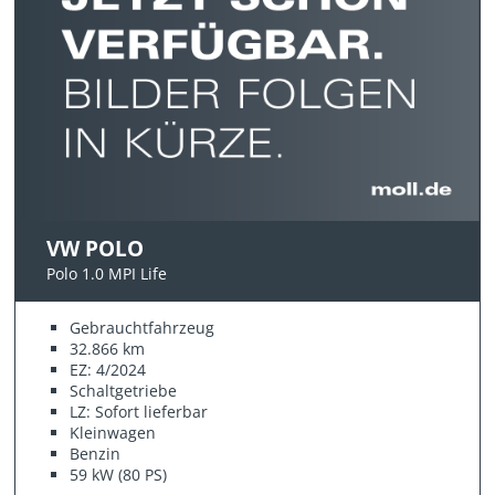
VW POLO
Polo 1.0 MPI Life
Gebrauchtfahrzeug
32.866 km
EZ: 4/2024
Schaltgetriebe
LZ: Sofort lieferbar
Kleinwagen
Benzin
59 kW (80 PS)