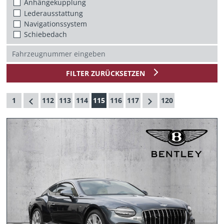
Anhängekupplung
Lederausstattung
Navigationssystem
Schiebedach
FILTER ZURÜCKSETZEN
1
112
113
114
115
116
117
120