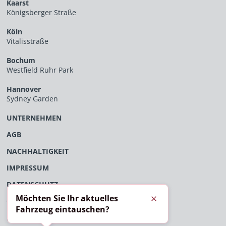
Kaarst
Königsberger Straße
Köln
Vitalisstraße
Bochum
Westfield Ruhr Park
Hannover
Sydney Garden
UNTERNEHMEN
AGB
NACHHALTIGKEIT
IMPRESSUM
DATENSCHUTZ
Möchten Sie Ihr aktuelles
ÖFFENTLICHES VERFAHRENSVERZEICHNIS
Schließen
Fahrzeug eintauschen?
EU-DATENVERORDNUNG