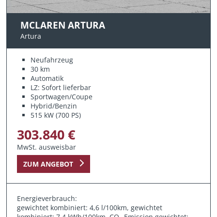
MCLAREN ARTURA
Artura
Neufahrzeug
30 km
Automatik
LZ: Sofort lieferbar
Sportwagen/Coupe
Hybrid/Benzin
515 kW (700 PS)
303.840 €
MwSt. ausweisbar
ZUM ANGEBOT
Energieverbrauch:
gewichtet kombiniert: 4,6 l/100km, gewichtet
kombiniert: 7,4 kWh/100km, CO
Emission gewichtet: