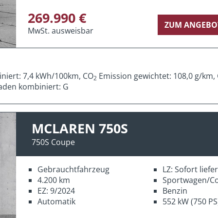
269.990 €
ZUM ANGEBO
MwSt. ausweisbar
iniert: 7,4 kWh/100km, CO
Emission gewichtet: 108,0 g/km,
2
aden kombiniert: G
MCLAREN 750S
750S Coupe
Gebrauchtfahrzeug
LZ: Sofort lief
4.200 km
Sportwagen/C
EZ: 9/2024
Benzin
Automatik
552 kW (750 PS