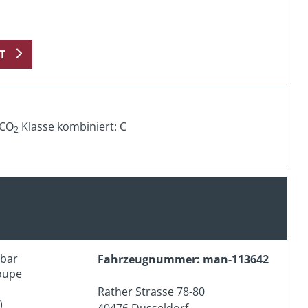
T
 CO
Klasse kombiniert: C
2
erbar
Fahrzeugnummer: man-113642
oupe
Rather Strasse 78-80
)
40476 Düsseldorf