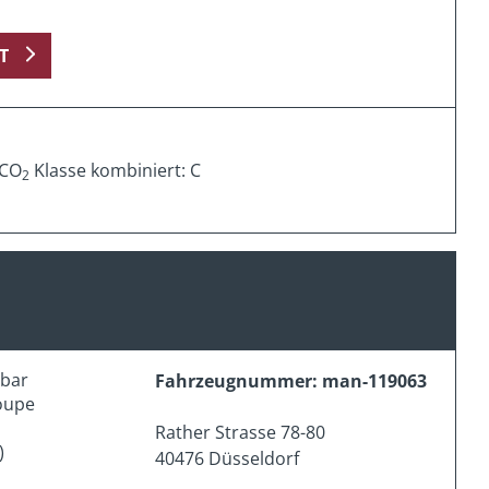
T
 CO
Klasse kombiniert: C
2
erbar
Fahrzeugnummer: man-119063
oupe
Rather Strasse 78-80
)
40476 Düsseldorf