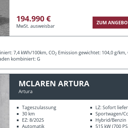
194.990 €
ZUM ANGEBO
MwSt. ausweisbar
iniert: 7,4 kWh/100km, CO
Emission gewichtet: 104,0 g/km,
2
aden kombiniert: G
MCLAREN ARTURA
Artura
Tageszulassung
LZ: Sofort lief
30 km
Sportwagen/C
EZ: 8/2025
Hybrid/Benzin
Automatik
515 kW (700 PS