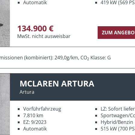
Automatik
419 kW (569 PS
134.900 €
ZUM ANGEBO
MwSt. nicht ausweisbar
missionen (kombiniert): 249,0g/km, CO
Klasse: G
2
MCLAREN ARTURA
Artura
Vorführfahrzeug
LZ: Sofort lief
7.810 km
Sportwagen/C
EZ: 9/2023
Hybrid/Benzin
Automatik
515 kW (700 PS