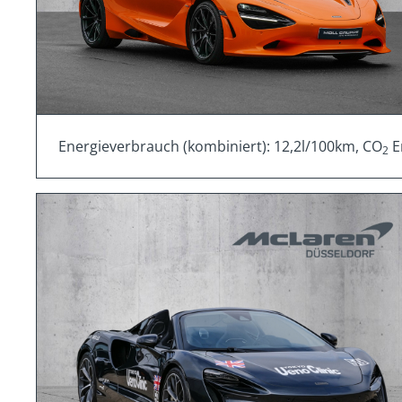
Energieverbrauch (kombiniert): 12,2l/100km, CO
E
2