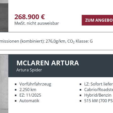
268.900 €
ZUM ANGEBO
MwSt. nicht ausweisbar
missionen (kombiniert): 276,0g/km, CO
Klasse: G
2
MCLAREN ARTURA
Artura Spider
Vorführfahrzeug
LZ: Sofort lief
2.250 km
Cabrio/Roadst
EZ: 11/2025
Hybrid/Benzin
Automatik
515 kW (700 PS