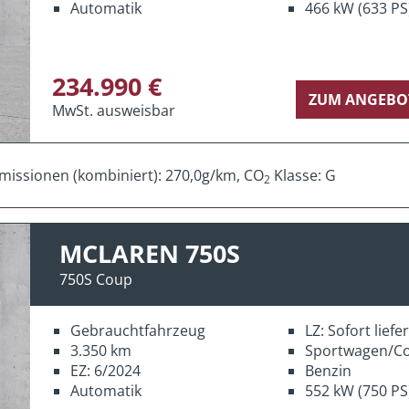
Automatik
466 kW (633 PS
234.990 €
ZUM ANGEBO
MwSt. ausweisbar
missionen (kombiniert): 270,0g/km, CO
Klasse: G
2
MCLAREN 750S
750S Coup
Gebrauchtfahrzeug
LZ: Sofort lief
3.350 km
Sportwagen/C
EZ: 6/2024
Benzin
Automatik
552 kW (750 PS