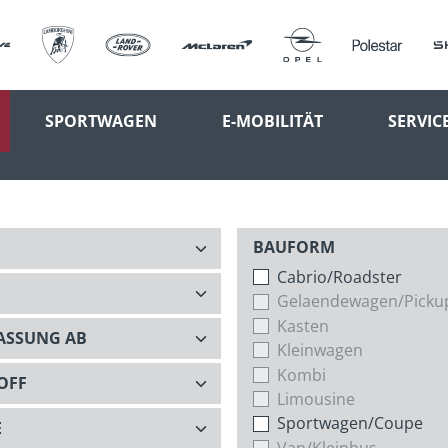
SPORTWAGEN
E-MOBILITÄT
SERVIC
BAUFORM
Cabrio/Roadster
Gelaendewagen/Picku
Kasten
Kleinwagen
Kombi
Limousine
Sportwagen/Coupe
Van/Kleinbus