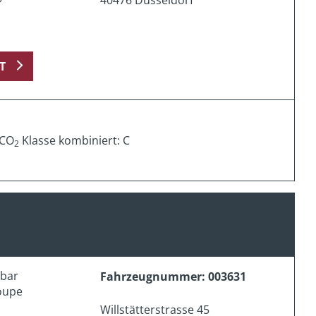
T
 CO
Klasse kombiniert: C
2
erbar
Fahrzeugnummer: 003631
oupe
Willstätterstrasse 45