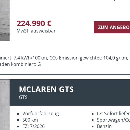
224.990 €
ZUM ANGEBO
MwSt. ausweisbar
iniert: 7,4 kWh/100km, CO
Emission gewichtet: 104,0 g/km,
2
aden kombiniert: G
MCLAREN GTS
GTS
Vorführfahrzeug
LZ: Sofort lief
500 km
Sportwagen/C
EZ: 7/2026
Benzin