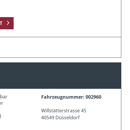
T
erbar
Fahrzeugnummer: 002960
er
Willstätterstrasse 45
)
40549 Düsseldorf