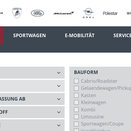
SPORTWAGEN
E-MOBILITÄT
SERVIC
BAUFORM
Cabrio/Roadster
Gelaendewagen/Picku
Kasten
Kleinwagen
Kombi
Limousine
Sportwagen/Coupe
Van/Kleinbus