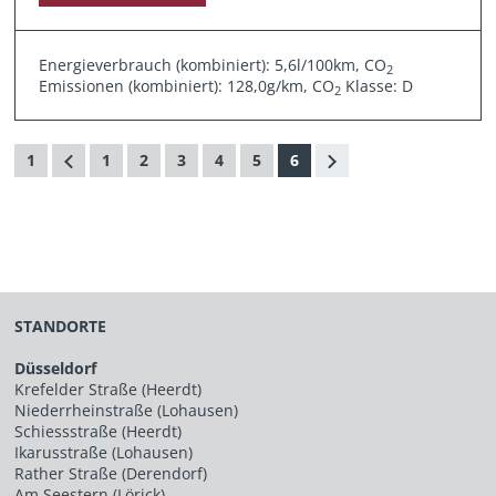
Energieverbrauch (kombiniert): 5,6l/100km, CO
2
Emissionen (kombiniert): 128,0g/km, CO
Klasse: D
2
1
1
2
3
4
5
6
STANDORTE
Düsseldorf
Krefelder Straße (Heerdt)
Niederrheinstraße (Lohausen)
Schiessstraße (Heerdt)
Ikarusstraße (Lohausen)
Rather Straße (Derendorf)
Am Seestern (Lörick)