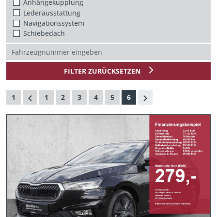
Anhängekupplung
Lederausstattung
Navigationssystem
Schiebedach
FILTER ZURÜCKSETZEN
1
1
2
3
4
5
6