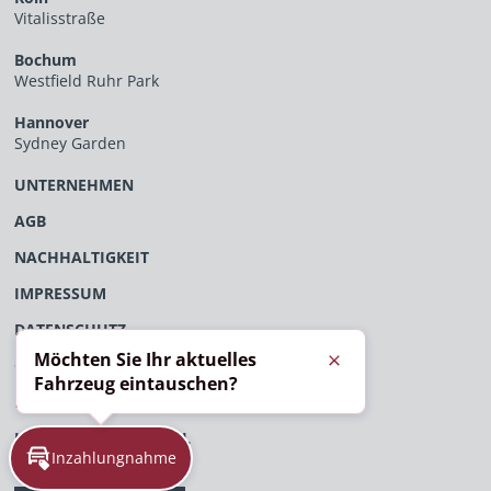
Vitalisstraße
Bochum
Westfield Ruhr Park
Hannover
Sydney Garden
UNTERNEHMEN
AGB
NACHHALTIGKEIT
IMPRESSUM
DATENSCHUTZ
Möchten Sie Ihr aktuelles
ÖFFENTLICHES VERFAHRENSVERZEICHNIS
Schließen
Fahrzeug eintauschen?
EU-DATENVERORDNUNG
HINWEISGEBERPORTAL
Inzahlungnahme