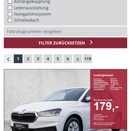
Anhängekupplung
Lederausstattung
Navigationssystem
Schiebedach
FILTER ZURÜCKSETZEN
1
2
3
4
5
6
119