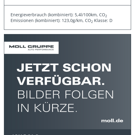
Energieverbrauch (kombiniert): 5,4l/100km, CO
2
Emissionen (kombiniert): 123,0g/km, CO
Klasse: D
2