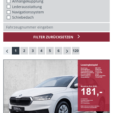
Anhängekupplung
Lederausstattung
Navigationssystem
Schiebedach
FILTER ZURÜCKSETZEN
1
2
3
4
5
6
120