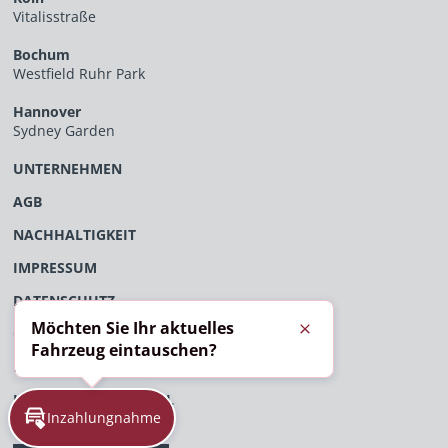
Vitalisstraße
Bochum
Westfield Ruhr Park
Hannover
Sydney Garden
UNTERNEHMEN
AGB
NACHHALTIGKEIT
IMPRESSUM
DATENSCHUTZ
Möchten Sie Ihr aktuelles
ÖFFENTLICHES VERFAHRENSVERZEICHNIS
Schließen
Fahrzeug eintauschen?
EU-DATENVERORDNUNG
HINWEISGEBERPORTAL
Inzahlungnahme