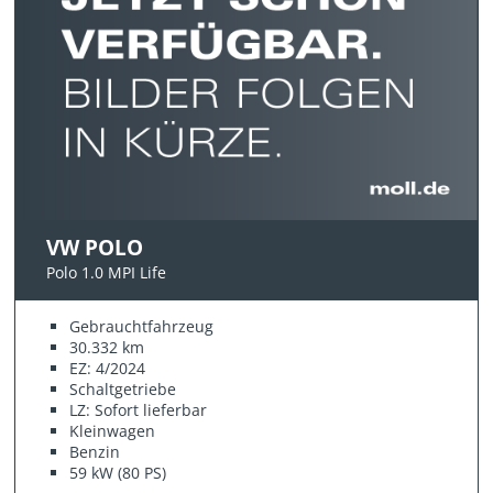
VW POLO
Polo 1.0 MPI Life
Gebrauchtfahrzeug
30.332 km
EZ: 4/2024
Schaltgetriebe
LZ: Sofort lieferbar
Kleinwagen
Benzin
59 kW (80 PS)