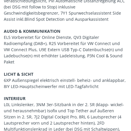
Verabschiedungslicht, PVI Automatische Distanzregelung ACC
(bei DSG mit follow to Stop) inklusive
Geschwindigkeitsbegrenzer, 7Y1 Spurwechselassistent Side
Assist inkl.Blind Spot Detection und Ausparkassistent
AUDIO & KOMMUNIKATION
EL5 Vorbereitet für Online Dienste, QV3 Digitaler
Radioempfang (DAB+), R25 Vorbereitet für VW Connect und
VW Connect Plus, U9E Extern USB Typ-C Datenbuchse(n) und
Ladebuchse(n) mit erhöhter Ladeleistung, P3N Cool & Sound
Paket
LICHT & SICHT
6XP Außenspiegel elektrisch einstell- beheiz- und anklappbar,
8IY LED-Hauptscheinwerfer mit LED-Tagfahrlicht
INTERIEUR
L0L Linkslenker, 3NM 3er-Sitzbank in der 2. SR (klapp- wickel-
und herausnehmbar) Isofix und Top Tether auf äußeren
Sitzen in 2. SR, 7J2 Digital Cockpit Pro, 8RL 6 Lautsprecher (4
Lautsprecher vorn und 2 Lautsprecher hinten), 2FD
Multifunktionslenkrad in Leder (bei DSG mit Schaltwippen),