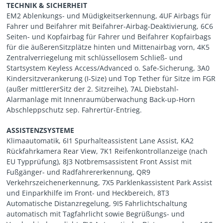
TECHNIK & SICHERHEIT
EM2 Ablenkungs- und Müdigkeitserkennung, 4UF Airbags für
Fahrer und Beifahrer mit Beifahrer-Airbag-Deaktivierung, 6C6
Seiten- und Kopfairbag für Fahrer und Beifahrer Kopfairbags
für die äußerenSitzplätze hinten und Mittenairbag vorn, 4K5
Zentralverriegelung mit schlüssellosem Schließ- und
Startsystem Keyless Access/Advanced o. Safe-Sicherung, 3A0
Kindersitzverankerung (I-Size) und Top Tether für Sitze im FGR
(außer mittlererSitz der 2. Sitzreihe), 7AL Diebstahl-
Alarmanlage mit Innenraumüberwachung Back-up-Horn
Abschleppschutz sep. Fahrertür-Entrieg.
ASSISTENZSYSTEME
Klimaautomatik, 6I1 Spurhalteassistent Lane Assist, KA2
Rückfahrkamera Rear View, 7K1 Reifenkontrollanzeige (nach
EU Typprüfung), 8J3 Notbremsassistent Front Assist mit
Fußgänger- und Radfahrererkennung, QR9
Verkehrszeichenerkennung, 7X5 Parklenkassistent Park Assist
und Einparkhilfe im Front- und Heckbereich, 8T3
Automatische Distanzregelung, 9I5 Fahrlichtschaltung
automatisch mit Tagfahrlicht sowie Begrüßungs- und