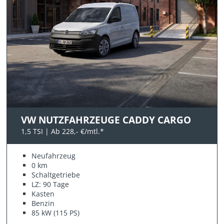
VW NUTZFAHRZEUGE CADDY CARGO
1,5 TSI | Ab 228,- €/mtl.*
Neufahrzeug
0 km
Schaltgetriebe
LZ: 90 Tage
Kasten
Benzin
85 kW (115 PS)