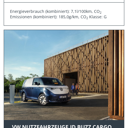
Energieverbrauch (kombiniert): 7,1l/100km, CO
2
Emissionen (kombiniert): 185,0g/km, CO
Klasse: G
2
VW NUTZFAHRZEUGE ID.BUZZ CARGO