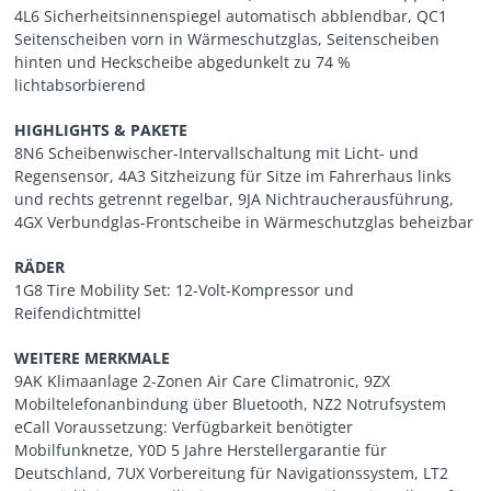
4L6 Sicherheitsinnenspiegel automatisch abblendbar, QC1
Seitenscheiben vorn in Wärmeschutzglas, Seitenscheiben
hinten und Heckscheibe abgedunkelt zu 74 %
lichtabsorbierend
HIGHLIGHTS & PAKETE
8N6 Scheibenwischer-Intervallschaltung mit Licht- und
Regensensor, 4A3 Sitzheizung für Sitze im Fahrerhaus links
und rechts getrennt regelbar, 9JA Nichtraucherausführung,
4GX Verbundglas-Frontscheibe in Wärmeschutzglas beheizbar
RÄDER
1G8 Tire Mobility Set: 12-Volt-Kompressor und
Reifendichtmittel
WEITERE MERKMALE
9AK Klimaanlage 2-Zonen Air Care Climatronic, 9ZX
Mobiltelefonanbindung über Bluetooth, NZ2 Notrufsystem
eCall Voraussetzung: Verfügbarkeit benötigter
Mobilfunknetze, Y0D 5 Jahre Herstellergarantie für
Deutschland, 7UX Vorbereitung für Navigationssystem, LT2