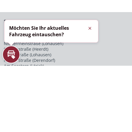
STANDORTE
Möchten Sie Ihr aktuelles
Schließen
Düsseldorf
Fahrzeug eintauschen?
Krefelder Straße (Heerdt)
Niederrheinstraße (Lohausen)
Schiessstraße (Heerdt)
Ikarusstraße (Lohausen)
Inzahlungnahme
Rather Straße (Derendorf)
Am Seestern (Lörick)
Willstätterstraße (Heerdt)
Berliner Allee (Stadtmitte)
Kaarst
Königsberger Straße
Köln
Vitalisstraße
Bochum
Westfield Ruhr Park