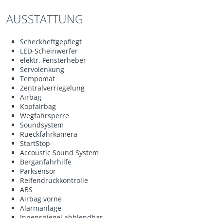
AUSSTATTUNG
Scheckheftgepflegt
LED-Scheinwerfer
elektr. Fensterheber
Servolenkung
Tempomat
Zentralverriegelung
Airbag
Kopfairbag
Wegfahrsperre
Soundsystem
Rueckfahrkamera
StartStop
Accoustic Sound System
Berganfahrhilfe
Parksensor
Reifendruckkontrolle
ABS
Airbag vorne
Alarmanlage
Innenspiegel abblendbar