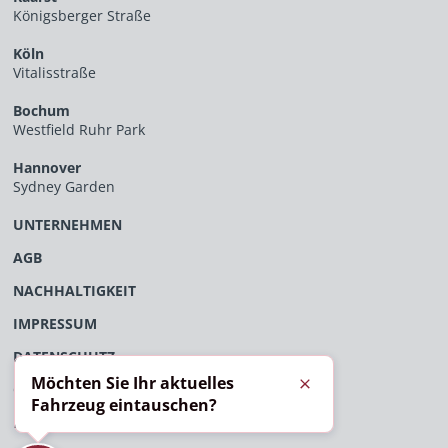
Königsberger Straße
Köln
Vitalisstraße
Bochum
Westfield Ruhr Park
Hannover
Sydney Garden
UNTERNEHMEN
AGB
NACHHALTIGKEIT
IMPRESSUM
DATENSCHUTZ
Möchten Sie Ihr aktuelles
ÖFFENTLICHES VERFAHRENSVERZEICHNIS
Schließen
Fahrzeug eintauschen?
EU-DATENVERORDNUNG