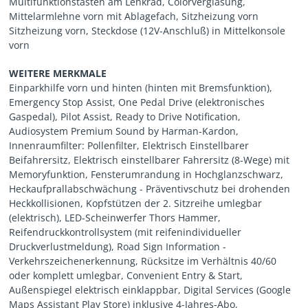
Multifunktionstasten am Lenkrad, Colorverglasung,
Mittelarmlehne vorn mit Ablagefach, Sitzheizung vorn
Sitzheizung vorn, Steckdose (12V-Anschluß) in Mittelkonsole
vorn
WEITERE MERKMALE
Einparkhilfe vorn und hinten (hinten mit Bremsfunktion),
Emergency Stop Assist, One Pedal Drive (elektronisches
Gaspedal), Pilot Assist, Ready to Drive Notification,
Audiosystem Premium Sound by Harman-Kardon,
Innenraumfilter: Pollenfilter, Elektrisch Einstellbarer
Beifahrersitz, Elektrisch einstellbarer Fahrersitz (8-Wege) mit
Memoryfunktion, Fensterumrandung in Hochglanzschwarz,
Heckaufprallabschwächung - Präventivschutz bei drohenden
Heckkollisionen, Kopfstützen der 2. Sitzreihe umlegbar
(elektrisch), LED-Scheinwerfer Thors Hammer,
Reifendruckkontrollsystem (mit reifenindividueller
Druckverlustmeldung), Road Sign Information -
Verkehrszeichenerkennung, Rücksitze im Verhältnis 40/60
oder komplett umlegbar, Convenient Entry & Start,
Außenspiegel elektrisch einklappbar, Digital Services (Google
Maps Assistant Play Store) inklusive 4-Jahres-Abo,