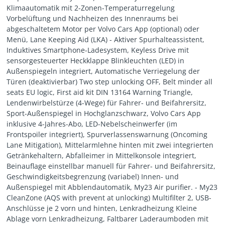
Klimaautomatik mit 2-Zonen-Temperaturregelung
Vorbelüftung und Nachheizen des Innenraums bei
abgeschaltetem Motor per Volvo Cars App (optional) oder
Menü, Lane Keeping Aid (LKA) - Aktiver Spurhalteassistent,
Induktives Smartphone-Ladesystem, Keyless Drive mit
sensorgesteuerter Heckklappe Blinkleuchten (LED) in
Außenspiegeln integriert, Automatische Verriegelung der
Türen (deaktivierbar) Two step unlocking OFF, Belt minder all
seats EU logic, First aid kit DIN 13164 Warning Triangle,
Lendenwirbelstürze (4-Wege) für Fahrer- und Beifahrersitz,
Sport-Außenspiegel in Hochglanzschwarz, Volvo Cars App
inklusive 4-Jahres-Abo, LED-Nebelscheinwerfer (im
Frontspoiler integriert), Spurverlassenswarnung (Oncoming
Lane Mitigation), Mittelarmlehne hinten mit zwei integrierten
Getränkehaltern, Abfalleimer in Mittelkonsole integriert,
Beinauflage einstellbar manuell für Fahrer- und Beifahrersitz,
Geschwindigkeitsbegrenzung (variabel) Innen- und
Außenspiegel mit Abblendautomatik, My23 Air purifier. - My23
CleanZone (AQS with prevent at unlocking) Multifilter 2, USB-
Anschlüsse je 2 vorn und hinten, Lenkradheizung Kleine
Ablage vorn Lenkradheizung, Faltbarer Laderaumboden mit