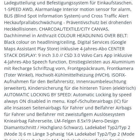
Ladegutteilung und Befestigungssystem für Einkaufstaschen,
1-SPEED AWD, Alarmanlage Interior motion sensor for alarm,
BLIS (Blind Spot Information System) und Cross Traffic Alert
Heckaufprallabschwächung - Präventivschutz bei drohenden
Heckkollisionen, CHARCOAL/TEXTILE/CITY CANVAS,
Dachhimmel in Anthrazit COLOUR HEADLINING OVER BELT:
Black colour on headlining/ceiling, Digital Services (Google
Maps Assistant Play Store) inklusive 4-Jahres-Abo CENTER
STACK DISPLAY: 9 inch 3.0 // CSD 3.0 Volvo Cars App inklusive
4-Jahres-Abo Speech function, Einstiegsleisten aus Aluminium
mit Recharge Schriftzug vorn, Frontgepäckraum, Frontkamera
(Toter Winkel), Hochvolt-Kühlmittelheizung (HVCH), ISOFIX-
Aufnahmen für den Beifahrersitz, Innenraumbeleuchtung
(erweitert), Kindersicherung für die hinteren Türen (elektrisch)
AUTOMATIC LOCKING BY SPEED: Automatic Locking by speed
always ON disabled in menu, Kopf-/Schulterairbags (IC) für
alle Insassen Seitenairbags für Fahrer und Beifahrer Airbags
für Fahrer und Beifahrer mit zweistufigem Auslösesystem
Knieairbag Fahrerseite, LM-Felgen 8.5x19 (Aero-Design
Diamantschnitt / Hochglanz-Schwarz), Ladekabel Typ2/Typ 2
(Mode 3) 6 m Länge 3-phasig 16A Ladekabel Typ2/Typ 2 (Mode