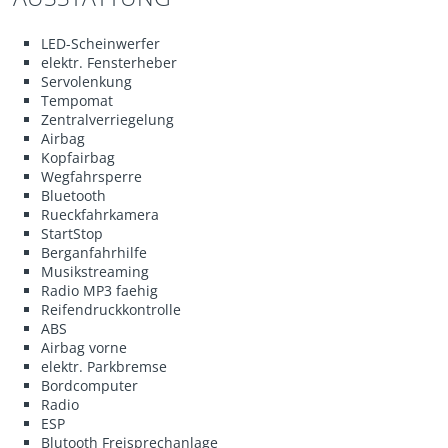
LED-Scheinwerfer
elektr. Fensterheber
Servolenkung
Tempomat
Zentralverriegelung
Airbag
Kopfairbag
Wegfahrsperre
Bluetooth
Rueckfahrkamera
StartStop
Berganfahrhilfe
Musikstreaming
Radio MP3 faehig
Reifendruckkontrolle
ABS
Airbag vorne
elektr. Parkbremse
Bordcomputer
Radio
ESP
Blutooth Freisprechanlage