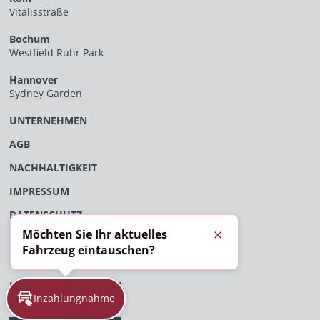
Vitalisstraße
Bochum
Westfield Ruhr Park
Hannover
Sydney Garden
UNTERNEHMEN
AGB
NACHHALTIGKEIT
IMPRESSUM
DATENSCHUTZ
Möchten Sie Ihr aktuelles
ÖFFENTLICHES VERFAHRENSVERZEICHNIS
Schließen
Fahrzeug eintauschen?
EU-DATENVERORDNUNG
HINWEISGEBERPORTAL
Inzahlungnahme