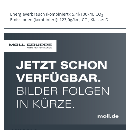
Energieverbrauch (kombiniert): 5,4l/100km, CO
2
Emissionen (kombiniert): 123,0g/km, CO
Klasse: D
2