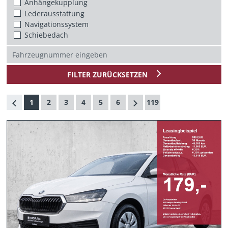
Anhängekupplung
Lederausstattung
Navigationssystem
Schiebedach
FILTER ZURÜCKSETZEN
1
2
3
4
5
6
119