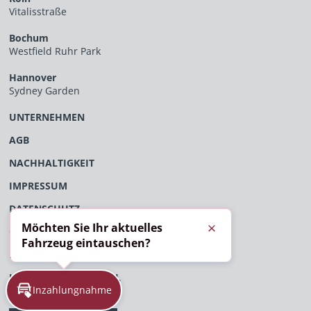
Vitalisstraße
Bochum
Westfield Ruhr Park
Hannover
Sydney Garden
UNTERNEHMEN
AGB
NACHHALTIGKEIT
IMPRESSUM
DATENSCHUTZ
Möchten Sie Ihr aktuelles
ÖFFENTLICHES VERFAHRENSVERZEICHNIS
Schließen
Fahrzeug eintauschen?
EU-DATENVERORDNUNG
HINWEISGEBERPORTAL
Inzahlungnahme