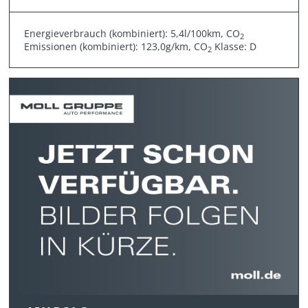
Energieverbrauch (kombiniert): 5,4l/100km, CO
2
Emissionen (kombiniert): 123,0g/km, CO
Klasse: D
2