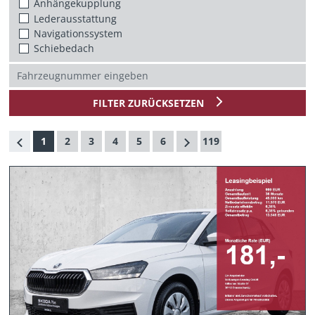
Anhängekupplung
Lederausstattung
Navigationssystem
Schiebedach
FILTER ZURÜCKSETZEN
1
2
3
4
5
6
119