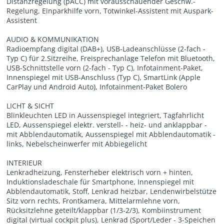
Distanzregelung (pACC) mit vorausschauender Geschw.-
Regelung, Einparkhilfe vorn, Totwinkel-Assistent mit Auspark-
Assistent
AUDIO & KOMMUNIKATION
Radioempfang digital (DAB+), USB-Ladeanschlüsse (2-fach -
Typ C) für 2.Sitzreihe, Freisprechanlage Telefon mit Bluetooth,
USB-Schnittstelle vorn (2-fach - Typ C), Infotainment-Paket,
Innenspiegel mit USB-Anschluss (Typ C), SmartLink (Apple
CarPlay und Android Auto), Infotainment-Paket Bolero
LICHT & SICHT
Blinkleuchten LED in Aussenspiegel integriert, Tagfahrlicht
LED, Aussenspiegel elektr. verstell- - heiz- und anklappbar -
mit Abblendautomatik, Aussenspiegel mit Abblendautomatik -
links, Nebelscheinwerfer mit Abbiegelicht
INTERIEUR
Lenkradheizung, Fensterheber elektrisch vorn + hinten,
Induktionsladeschale für Smartphone, Innenspiegel mit
Abblendautomatik, Stoff, Lenkrad heizbar, Lendenwirbelstütze
Sitz vorn rechts, Frontkamera, Mittelarmlehne vorn,
Rücksitzlehne geteilt/klappbar (1/3-2/3), Kombiinstrument
digital (virtual cockpit plus), Lenkrad (Sport/Leder - 3-Speichen