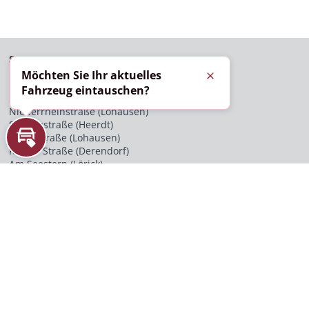
STANDORTE
Möchten Sie Ihr aktuelles
Schließen
Düsseldorf
Fahrzeug eintauschen?
Krefelder Straße (Heerdt)
Niederrheinstraße (Lohausen)
Schiessstraße (Heerdt)
Ikarusstraße (Lohausen)
Inzahlungnahme
Rather Straße (Derendorf)
Am Seestern (Lörick)
Willstätterstraße (Heerdt)
Berliner Allee (Stadtmitte)
Kaarst
Königsberger Straße
Köln
Vitalisstraße
Bochum
Westfield Ruhr Park