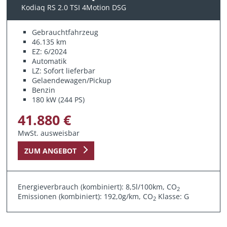
Kodiaq RS 2.0 TSI 4Motion DSG
Gebrauchtfahrzeug
46.135 km
EZ: 6/2024
Automatik
LZ: Sofort lieferbar
Gelaendewagen/Pickup
Benzin
180 kW (244 PS)
41.880 €
MwSt. ausweisbar
ZUM ANGEBOT
Energieverbrauch (kombiniert): 8,5l/100km, CO
2
Emissionen (kombiniert): 192,0g/km, CO
Klasse: G
2