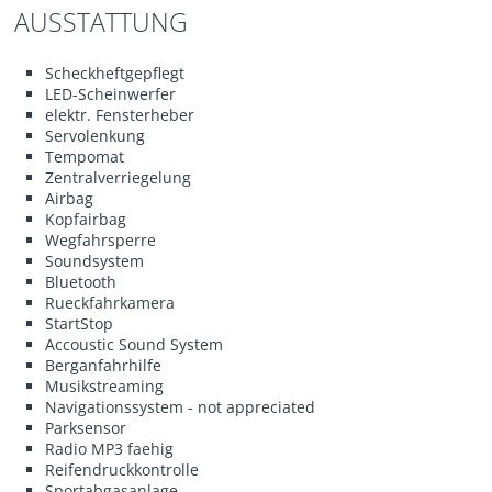
AUSSTATTUNG
Scheckheftgepflegt
LED-Scheinwerfer
elektr. Fensterheber
Servolenkung
Tempomat
Zentralverriegelung
Airbag
Kopfairbag
Wegfahrsperre
Soundsystem
Bluetooth
Rueckfahrkamera
StartStop
Accoustic Sound System
Berganfahrhilfe
Musikstreaming
Navigationssystem - not appreciated
Parksensor
Radio MP3 faehig
Reifendruckkontrolle
Sportabgasanlage