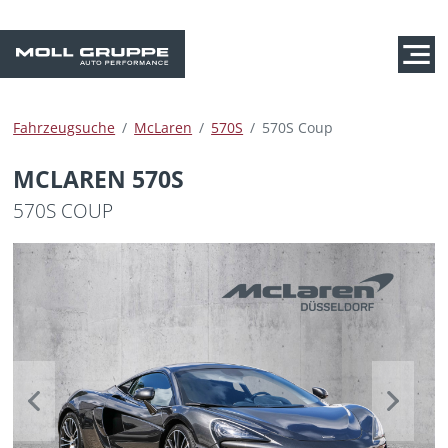
Fahrzeugsuche
McLaren
570S
570S Coup
MCLAREN 570S
570S COUP
Previous
Next