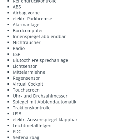
Reifendruckkontrolle
ABS
Airbag vorne
elektr. Parkbremse
Alarmanlage
Bordcomputer
Innenspiegel abblendbar
Nichtraucher
Radio
ESP
Blutooth Freisprechanlage
Lichtsensor
Mittelarmlehne
Regensensor
Virtual Cockpit
Touchscreen
Uhr- und Drehzahlmesser
Spiegel mit Abblendautomatik
Traktionskontrolle
USB
elektr. Aussenspiegel klappbar
Leichtmetallfelgen
PDC
Seitenairbag