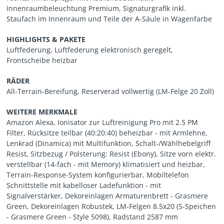
Innenraumbeleuchtung Premium, Signaturgrafik inkl.
Staufach im Innenraum und Teile der A-Säule in Wagenfarbe
HIGHLIGHTS & PAKETE
Luftfederung, Luftfederung elektronisch geregelt,
Frontscheibe heizbar
RÄDER
All-Terrain-Bereifung, Reserverad vollwertig (LM-Felge 20 Zoll)
WEITERE MERKMALE
Amazon Alexa, Ionisator zur Luftreinigung Pro mit 2.5 PM
Filter, Rücksitze teilbar (40:20:40) beheizbar - mit Armlehne,
Lenkrad (Dinamica) mit Multifunktion, Schalt-/Wählhebelgriff
Resist, Sitzbezug / Polsterung: Resist (Ebony), Sitze vorn elektr.
verstellbar (14-fach - mit Memory) klimatisiert und heizbar,
Terrain-Response-System konfigurierbar, Mobiltelefon
Schnittstelle mit kabelloser Ladefunktion - mit
Signalverstärker, Dekoreinlagen Armaturenbrett - Grasmere
Green, Dekoreinlagen Robustek, LM-Felgen 8.5x20 (5-Speichen
- Grasmere Green - Style 5098), Radstand 2587 mm