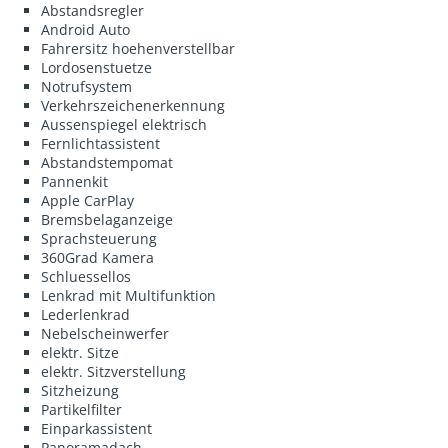
Abstandsregler
Android Auto
Fahrersitz hoehenverstellbar
Lordosenstuetze
Notrufsystem
Verkehrszeichenerkennung
Aussenspiegel elektrisch
Fernlichtassistent
Abstandstempomat
Pannenkit
Apple CarPlay
Bremsbelaganzeige
Sprachsteuerung
360Grad Kamera
Schluessellos
Lenkrad mit Multifunktion
Lederlenkrad
Nebelscheinwerfer
elektr. Sitze
elektr. Sitzverstellung
Sitzheizung
Partikelfilter
Einparkassistent
Panoramadach