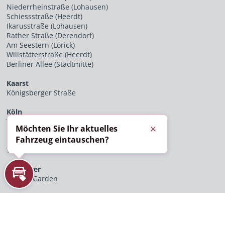
Niederrheinstraße (Lohausen)
Schiessstraße (Heerdt)
Ikarusstraße (Lohausen)
Rather Straße (Derendorf)
Am Seestern (Lörick)
Willstätterstraße (Heerdt)
Berliner Allee (Stadtmitte)
Kaarst
Königsberger Straße
Köln
Vitalisstraße
Möchten Sie Ihr aktuelles
Schließen
Fahrzeug eintauschen?
Bochum
Westfield Ruhr Park
Hannover
Sydney Garden
Inzahlungnahme
UNTERNEHMEN
AGB