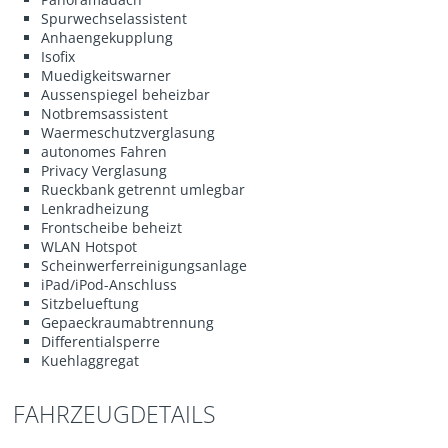
Spurwechselassistent
Anhaengekupplung
Isofix
Muedigkeitswarner
Aussenspiegel beheizbar
Notbremsassistent
Waermeschutzverglasung
autonomes Fahren
Privacy Verglasung
Rueckbank getrennt umlegbar
Lenkradheizung
Frontscheibe beheizt
WLAN Hotspot
Scheinwerferreinigungsanlage
iPad/iPod-Anschluss
Sitzbelueftung
Gepaeckraumabtrennung
Differentialsperre
Kuehlaggregat
FAHRZEUGDETAILS