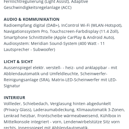
Fernlichtregulierung (Light Assist), Adaptive
Geschwindigkeitsregelanlage (ACC)
AUDIO & KOMMUNIKATION
Radioempfang digital (DAB+), InControl Wi-Fi (WLAN-Hotspot),
Navigationssystem Pro, Touchscreen-Farbdisplay (11.4 Zoll),
Smartphone Schnittstelle (Apple CarPlay & Android Auto),
Audiosystem: Meridian Sound-System (400 Watt - 11
Lautsprecher - Subwoofer)
LICHT & SICHT
Aussenspiegel elektr. verstell- - heiz- und anklappbar - mit
Abblendautomatik und Umfeldleuchte, Scheinwerfer-
Reinigungsanlage (SRA), Matrix-LED-Scheinwerfer mit LED-
Signatur
INTERIEUR
Vollleder, Schiebedach, Verglasung hinten abgedunkelt
(Privacy Glass), Laderaumabdeckung, Klimaautomatik 3-Zonen,
Lenkrad heizbar, Frontscheibe wärmeabweisend, Kühlbox in
Mittelkonsole integriert - vorn, Lendenwirbelstütze Sitz vorn
rechts, Innenspiegel mit Abblendautomatik,