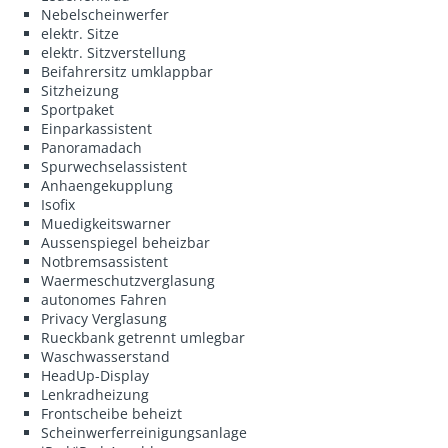
Nebelscheinwerfer
elektr. Sitze
elektr. Sitzverstellung
Beifahrersitz umklappbar
Sitzheizung
Sportpaket
Einparkassistent
Panoramadach
Spurwechselassistent
Anhaengekupplung
Isofix
Muedigkeitswarner
Aussenspiegel beheizbar
Notbremsassistent
Waermeschutzverglasung
autonomes Fahren
Privacy Verglasung
Rueckbank getrennt umlegbar
Waschwasserstand
HeadUp-Display
Lenkradheizung
Frontscheibe beheizt
Scheinwerferreinigungsanlage