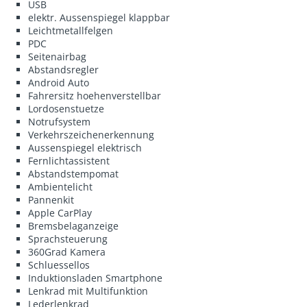
USB
elektr. Aussenspiegel klappbar
Leichtmetallfelgen
PDC
Seitenairbag
Abstandsregler
Android Auto
Fahrersitz hoehenverstellbar
Lordosenstuetze
Notrufsystem
Verkehrszeichenerkennung
Aussenspiegel elektrisch
Fernlichtassistent
Abstandstempomat
Ambientelicht
Pannenkit
Apple CarPlay
Bremsbelaganzeige
Sprachsteuerung
360Grad Kamera
Schluessellos
Induktionsladen Smartphone
Lenkrad mit Multifunktion
Lederlenkrad