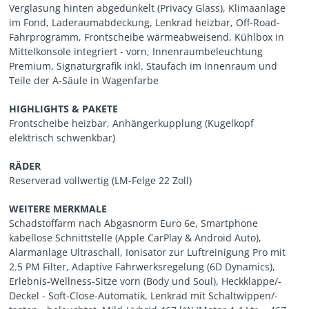
Verglasung hinten abgedunkelt (Privacy Glass), Klimaanlage
im Fond, Laderaumabdeckung, Lenkrad heizbar, Off-Road-
Fahrprogramm, Frontscheibe wärmeabweisend, Kühlbox in
Mittelkonsole integriert - vorn, Innenraumbeleuchtung
Premium, Signaturgrafik inkl. Staufach im Innenraum und
Teile der A-Säule in Wagenfarbe
HIGHLIGHTS & PAKETE
Frontscheibe heizbar, Anhängerkupplung (Kugelkopf
elektrisch schwenkbar)
RÄDER
Reserverad vollwertig (LM-Felge 22 Zoll)
WEITERE MERKMALE
Schadstoffarm nach Abgasnorm Euro 6e, Smartphone
kabellose Schnittstelle (Apple CarPlay & Android Auto),
Alarmanlage Ultraschall, Ionisator zur Luftreinigung Pro mit
2.5 PM Filter, Adaptive Fahrwerksregelung (6D Dynamics),
Erlebnis-Wellness-Sitze vorn (Body und Soul), Heckklappe/-
Deckel - Soft-Close-Automatik, Lenkrad mit Schaltwippen/-