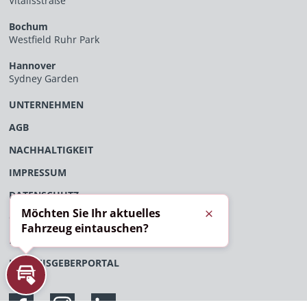
Vitalisstraße
Bochum
Westfield Ruhr Park
Hannover
Sydney Garden
UNTERNEHMEN
AGB
NACHHALTIGKEIT
IMPRESSUM
DATENSCHUTZ
Möchten Sie Ihr aktuelles
ÖFFENTLICHES VERFAHRENSVERZEICHNIS
Schließen
Fahrzeug eintauschen?
EU-DATENVERORDNUNG
HINWEISGEBERPORTAL
Inzahlungnahme