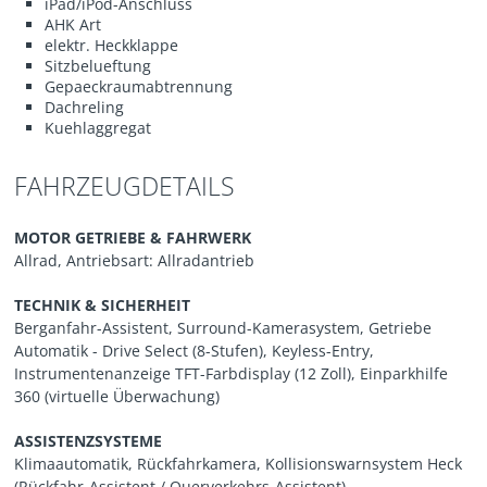
iPad/iPod-Anschluss
AHK Art
elektr. Heckklappe
Sitzbelueftung
Gepaeckraumabtrennung
Dachreling
Kuehlaggregat
FAHRZEUGDETAILS
MOTOR GETRIEBE & FAHRWERK
Allrad, Antriebsart: Allradantrieb
TECHNIK & SICHERHEIT
Berganfahr-Assistent, Surround-Kamerasystem, Getriebe
Automatik - Drive Select (8-Stufen), Keyless-Entry,
Instrumentenanzeige TFT-Farbdisplay (12 Zoll), Einparkhilfe
360 (virtuelle Überwachung)
ASSISTENZSYSTEME
Klimaautomatik, Rückfahrkamera, Kollisionswarnsystem Heck
(Rückfahr-Assistent / Querverkehrs-Assistent),