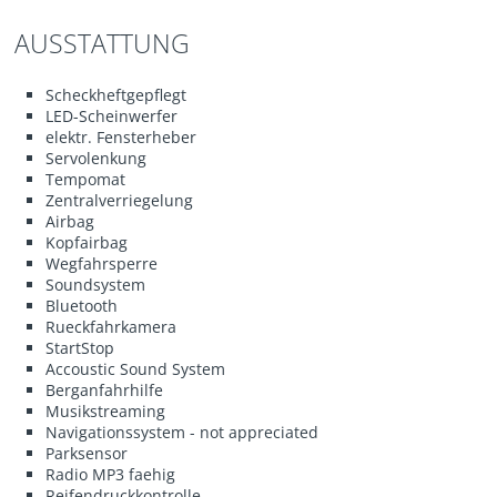
AUSSTATTUNG
Scheckheftgepflegt
LED-Scheinwerfer
elektr. Fensterheber
Servolenkung
Tempomat
Zentralverriegelung
Airbag
Kopfairbag
Wegfahrsperre
Soundsystem
Bluetooth
Rueckfahrkamera
StartStop
Accoustic Sound System
Berganfahrhilfe
Musikstreaming
Navigationssystem - not appreciated
Parksensor
Radio MP3 faehig
Reifendruckkontrolle