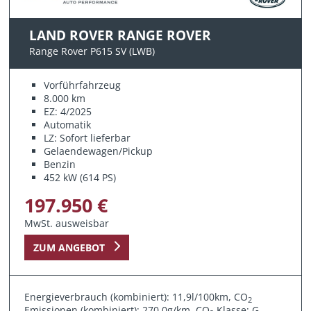
LAND ROVER RANGE ROVER
Range Rover P615 SV (LWB)
Vorführfahrzeug
8.000 km
EZ: 4/2025
Automatik
LZ: Sofort lieferbar
Gelaendewagen/Pickup
Benzin
452 kW (614 PS)
197.950 €
MwSt. ausweisbar
ZUM ANGEBOT
Energieverbrauch (kombiniert): 11,9l/100km, CO
2
Emissionen (kombiniert): 270,0g/km, CO
Klasse: G