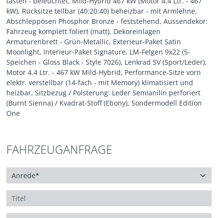
tasten - beleuchtet, Mild-Hybrid 467 kW (Motor 4.4 Ltr. - 467
kW), Rücksitze teilbar (40:20:40) beheizbar - mit Armlehne,
Abschleppösen Phosphor Bronze - feststehend, Aussendekor:
Fahrzeug komplett foliert (matt), Dekoreinlagen
Armaturenbrett - Grün-Metallic, Exterieur-Paket Satin
Moonlight, Interieur-Paket Signature, LM-Felgen 9x22 (5-
Speichen - Gloss Black - Style 7026), Lenkrad SV (Sport/Leder),
Motor 4.4 Ltr. - 467 kW Mild-Hybrid, Performance-Sitze vorn
elektr. verstellbar (14-fach - mit Memory) klimatisiert und
heizbar, Sitzbezug / Polsterung: Leder Semianilin perforiert
(Burnt Sienna) / Kvadrat-Stoff (Ebony), Sondermodell Edition
One
FAHRZEUGANFRAGE