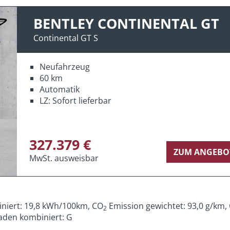
BENTLEY CONTINENTAL GT
Continental GT S
Neufahrzeug
60 km
Automatik
LZ: Sofort lieferbar
327.379 €
ZUM ANGEBO
MwSt. ausweisbar
iniert: 19,8 kWh/100km, CO
Emission gewichtet: 93,0 g/km,
2
aden kombiniert: G