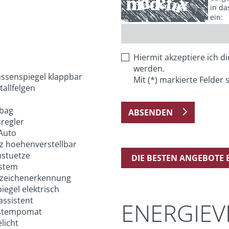
in da
ein:
Hiermit akzeptiere ich d
werden.
ussenspiegel klappbar
Mit (*) markierte Felder s
allfelgen
rbag
ABSENDEN
regler
Auto
tz hoehenverstellbar
stuetze
DIE BESTEN ANGEBOTE
stem
zeichenerkennung
egel elektrisch
assistent
ENERGIE
stempomat
licht