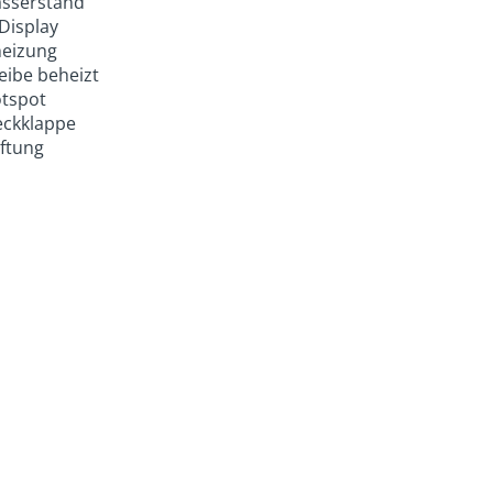
sserstand
Display
eizung
eibe beheizt
tspot
eckklappe
eftung