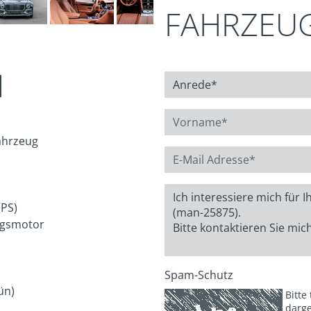
FAHRZEU
N
ahrzeug
 PS)
gsmotor
Spam-Schutz
ün)
Bitte
darge