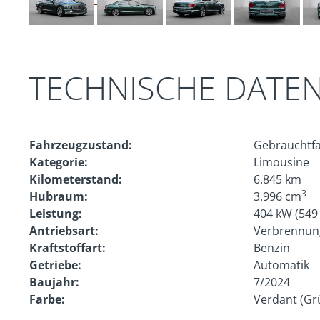
TECHNISCHE DATE
Fahrzeugzustand:
Gebrauchtf
Kategorie:
Limousine
Kilometerstand:
6.845 km
3
Hubraum:
3.996 cm
Leistung:
404 kW (549
Antriebsart:
Verbrennun
Kraftstoffart:
Benzin
Getriebe:
Automatik
Baujahr:
7/2024
Farbe:
Verdant (Gr