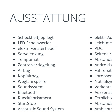
AUSSTATTUNG
Scheckheftgepflegt
elektr. A
LED-Scheinwerfer
Leichtmet
elektr. Fensterheber
PDC
Servolenkung
Seitenai
Tempomat
Abstands
Zentralverriegelung
Android 
Airbag
Fahrersi
Kopfairbag
Lordosen
Wegfahrsperre
Notrufsy
Soundsystem
Verkehrs
Bluetooth
Aussenspi
Rueckfahrkamera
Fernlicht
StartStop
Abstand
Accoustic Sound System
Ambiente