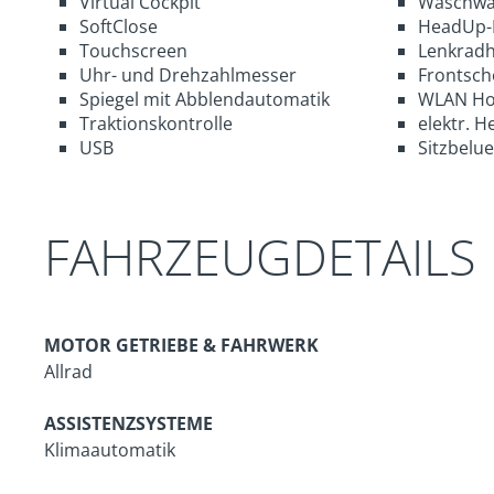
Virtual Cockpit
Waschwa
SoftClose
HeadUp-
Touchscreen
Lenkradh
Uhr- und Drehzahlmesser
Frontsch
Spiegel mit Abblendautomatik
WLAN Ho
Traktionskontrolle
elektr. H
USB
Sitzbelu
FAHRZEUGDETAILS
MOTOR GETRIEBE & FAHRWERK
Allrad
ASSISTENZSYSTEME
Klimaautomatik