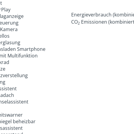
t
rPlay
Energieverbrauch (kombinie
laganzeige
CO
Emissionen (kombiniert
teuerung
2
 Kamera
ellos
erglasung
nsladen Smartphone
mit Multifunktion
krad
tze
itzverstellung
ung
ssistent
adach
selassistent
itswarner
iegel beheizbar
assistent