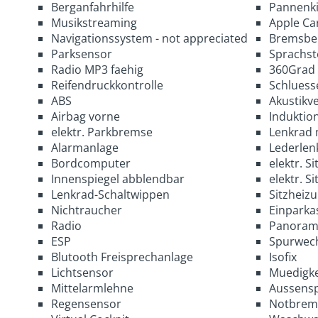
Berganfahrhilfe
Pannenki
Musikstreaming
Apple Ca
Navigationssystem - not appreciated
Bremsbe
Parksensor
Sprachs
Radio MP3 faehig
360Grad
Reifendruckkontrolle
Schluess
ABS
Akustikv
Airbag vorne
Induktio
elektr. Parkbremse
Lenkrad 
Alarmanlage
Lederlen
Bordcomputer
elektr. Si
Innenspiegel abblendbar
elektr. S
Lenkrad-Schaltwippen
Sitzheiz
Nichtraucher
Einparka
Radio
Panoram
ESP
Spurwech
Blutooth Freisprechanlage
Isofix
Lichtsensor
Muedigke
Mittelarmlehne
Aussensp
Regensensor
Notbrems