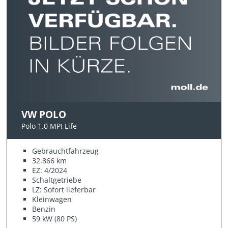
VW POLO
Polo 1.0 MPI Life
Gebrauchtfahrzeug
32.866 km
EZ: 4/2024
Schaltgetriebe
LZ: Sofort lieferbar
Kleinwagen
Benzin
59 kW (80 PS)