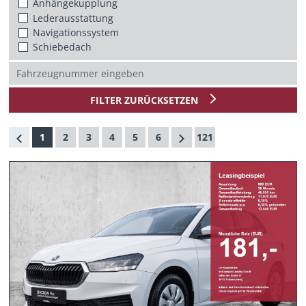
Anhängekupplung
Lederausstattung
Navigationssystem
Schiebedach
FILTER ZURÜCKSETZEN
1
2
3
4
5
6
121