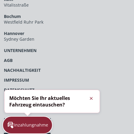
Vitalisstraße
Bochum
Westfield Ruhr Park
Hannover
Sydney Garden
UNTERNEHMEN
AGB
NACHHALTIGKEIT
IMPRESSUM
DATENSCHUTZ
Möchten Sie Ihr aktuelles
ÖFFENTLICHES VERFAHRENSVERZEICHNIS
Schließen
Fahrzeug eintauschen?
EU-DATENVERORDNUNG
HINWEISGEBERPORTAL
Inzahlungnahme