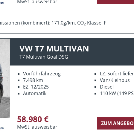
MwSt. ausweisbar
ssionen (kombiniert): 171,0g/km, CO
Klasse: F
2
VW T7 MULTIVAN
T7 Multivan Goal DSG
Vorführfahrzeug
LZ: Sofort lief
7.498 km
Van/Kleinbus
EZ: 12/2025
Diesel
Automatik
110 kW (149 PS
58.980 €
ZUM ANGEBO
MwSt. ausweisbar