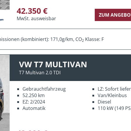
42.350 €
ZUM ANGEBO
MwSt. ausweisbar
ssionen (kombiniert): 171,0g/km, CO
Klasse: F
2
VW T7 MULTIVAN
T7 Multivan 2.0 TDI
Gebrauchtfahrzeug
LZ: Sofort lief
52.250 km
Van/Kleinbus
EZ: 2/2024
Diesel
Automatik
110 kW (149 PS