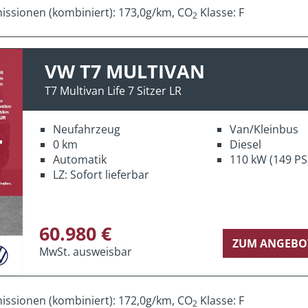
ssionen (kombiniert): 173,0g/km, CO
Klasse: F
2
VW T7 MULTIVAN
T7 Multivan Life 7 Sitzer LR
Neufahrzeug
Van/Kleinbus
0 km
Diesel
Automatik
110 kW (149 PS
LZ: Sofort lieferbar
60.980 €
ZUM ANGEBO
MwSt. ausweisbar
ssionen (kombiniert): 172,0g/km, CO
Klasse: F
2