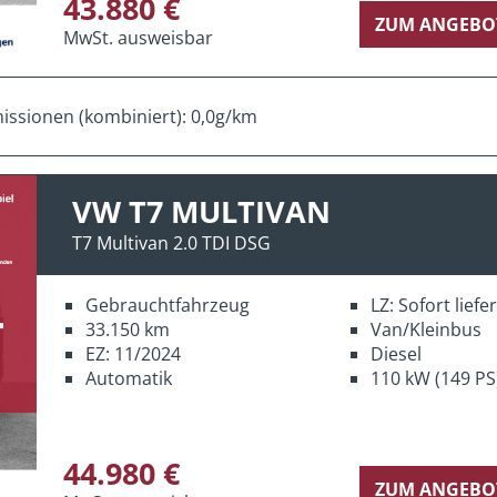
43.880 €
ZUM ANGEBO
MwSt. ausweisbar
ssionen (kombiniert): 0,0g/km
VW T7 MULTIVAN
T7 Multivan 2.0 TDI DSG
Gebrauchtfahrzeug
LZ: Sofort lief
33.150 km
Van/Kleinbus
EZ: 11/2024
Diesel
Automatik
110 kW (149 PS
44.980 €
ZUM ANGEBO