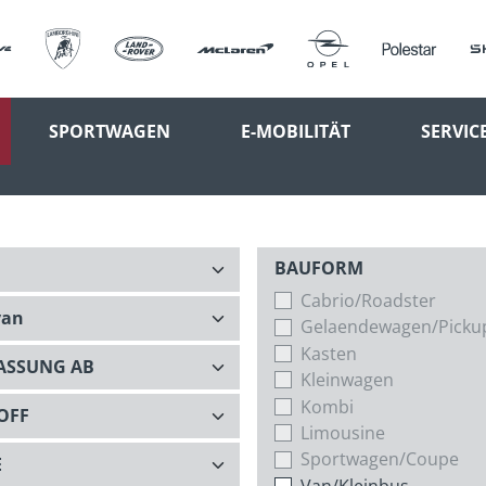
SPORTWAGEN
E-MOBILITÄT
SERVIC
BAUFORM
Cabrio/Roadster
Gelaendewagen/Picku
Kasten
Kleinwagen
Kombi
Limousine
Sportwagen/Coupe
Van/Kleinbus