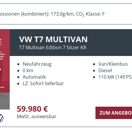
ssionen (kombiniert): 173,0g/km, CO
Klasse: F
2
VW T7 MULTIVAN
T7 Multivan Edition 7 Sitzer KR
Neufahrzeug
Van/Kleinbus
0 km
Diesel
Automatik
110 kW (149 PS
LZ: Sofort lieferbar
59.980 €
ZUM ANGEBO
MwSt. ausweisbar